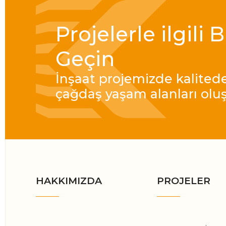
Projelerle ilgili 
Geçin
İnşaat projemizde kalite
çağdaş yaşam alanları olu
HAKKIMIZDA
PROJELER