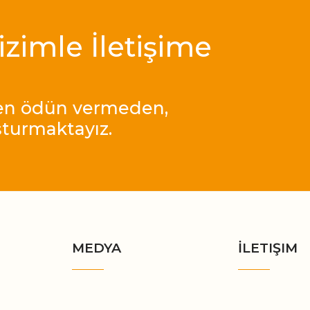
Bizimle İletişime
den ödün vermeden,
şturmaktayız.
MEDYA
İLETIŞIM