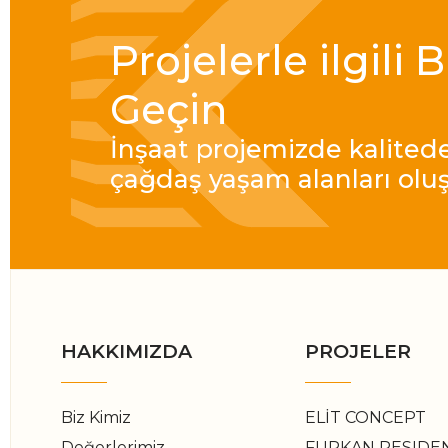
Projelerle ilgili 
Geçin
İnşaat projemizde kalite
çağdaş yaşam alanları olu
HAKKIMIZDA
PROJELER
Biz Kimiz
ELİT CONCEPT
Değerlerimiz
FURKAN RESIDE