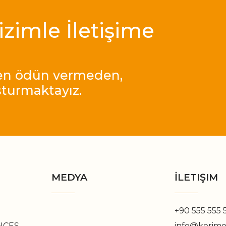
Bizimle İletişime
den ödün vermeden,
şturmaktayız.
MEDYA
İLETIŞIM
+90 555 555 
NCES
info@kerim