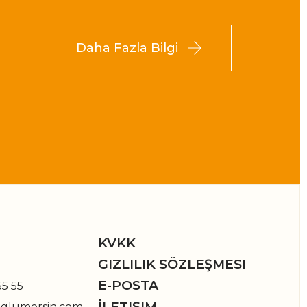
Daha Fazla Bilgi
KVKK
GIZLILIK SÖZLEŞMESI
E-POSTA
55 55
İLETIŞIM
oglumersin.com