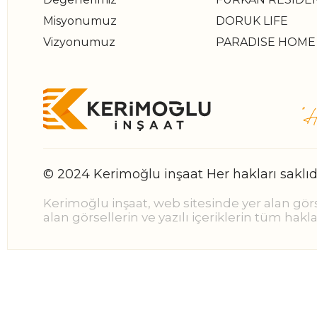
Misyonumuz
DORUK LIFE
Vizyonumuz
PARADISE HOME
© 2024 Kerimoğlu inşaat Her hakları saklıdı
Kerimoğlu inşaat, web sitesinde yer alan gör
alan görsellerin ve yazılı içeriklerin tüm hakl